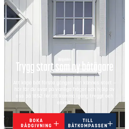
Båtguiden
Trygg start som ny båtägare
Att köpa båt första gången kan kännas stort –
här får du svar på vanliga frågor och hjälp av
oss på 1852 för att komma igång tryggt och
enkelt.
BOKA
TILL
RÅDGIVNING
BÅTKOMPASSEN