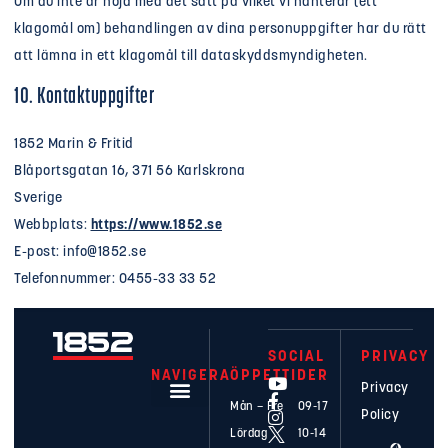
Om du inte är nöjd med det sätt på vilket vi hanterar (ett
klagomål om) behandlingen av dina personuppgifter har du rätt
att lämna in ett klagomål till dataskyddsmyndigheten.
10. Kontaktuppgifter
1852 Marin & Fritid
Blåportsgatan 16, 371 56 Karlskrona
Sverige
Webbplats:
https://www.1852.se
E-post:
info@
1852.se
Telefonnummer: 0455-33 33 52
SOCIAL
PRIVACY
NAVIGERA
ÖPPETTIDER
Privacy
Mån – Fre
09-17
Policy
Lördag
10-14