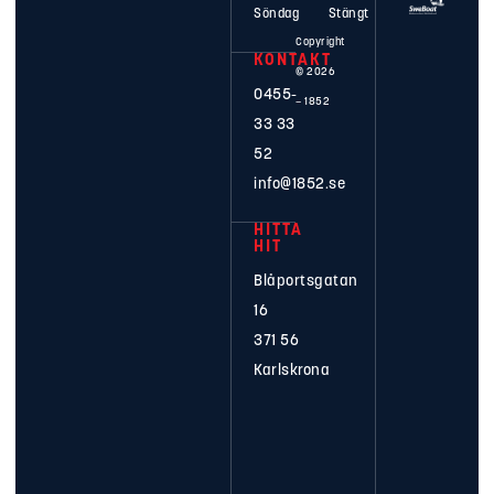
Söndag
Stängt
Våra Båtar
Copyright
KONTAKT
Våra Båtmärken
© 2026
0455-
– 1852
Service
33 33
52
Båttillbehör
info@1852.se
Bryggor
HITTA
HIT
Båtmotorer
Blåportsgatan
Kunskap
16
371 56
Om 1852
Karlskrona
Kontakt