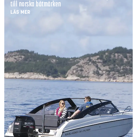
till norska båtmärken
LÄS MER