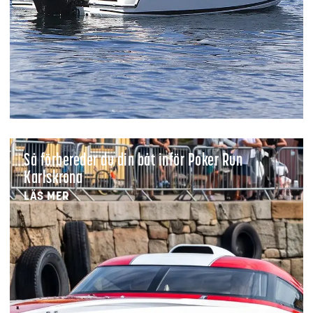
Så förbereder du din båt inför Poker Run
Karlskrona
LÄS MER