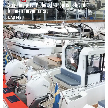
Sälja båt privat: checklista, pris och vad
köparen förväntar sig
LÄS MER