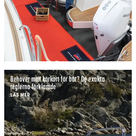
Behöver man körkort för båt? De exakta
reglerna förklarade
LÄS MER