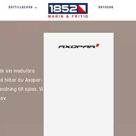
BRYGGOR
BÅTTILLBEHÖR
för sin modulära
id hittar du Axopar-
dning till sjöss. Vi
hov.