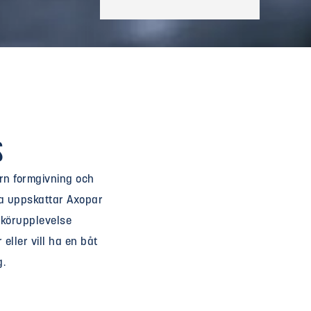
s
rn formgivning och
ga uppskattar Axopar
 körupplevelse
eller vill ha en båt
g.