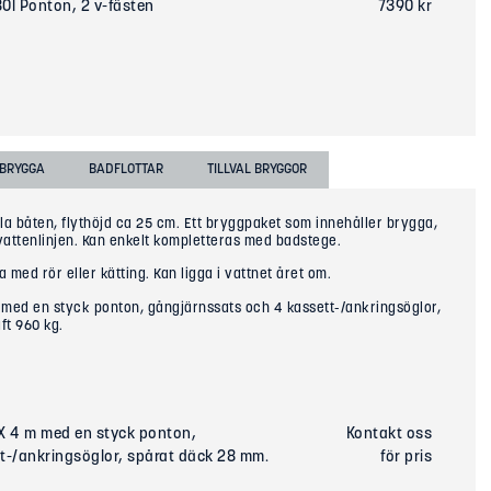
80l Ponton, 2 v-fästen
7390 kr
TBRYGGA
BADFLOTTAR
TILLVAL BRYGGOR
lla båten, flythöjd ca 25 cm. Ett bryggpaket som innehåller brygga,
vattenlinjen. Kan enkelt kompletteras med badstege.
 med rör eller kätting. Kan ligga i vattnet året om.
m med en styck ponton, gångjärnssats och 4 kassett-/ankringsöglor,
ft 960 kg.
 X 4 m med en styck ponton,
Kontakt oss
t-/ankringsöglor, spårat däck 28 mm.
för pris