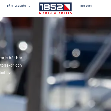
BRYGGOR
BÅTTILLBEHÖR
varje båt har
storlekar och
 behov.