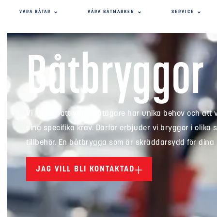
VÅRA BÅTAR
VÅRA BÅTMÄRKEN
SERVICE
Båtbryggor
Vi förstår att varje båtägare har unika behov och att 
sina specifika krav. Därför erbjuder vi bryggor i olika 
tillbehör. En båtbrygga som är skräddarsydd för dina
JAG VILL BLI KONTAKTAD