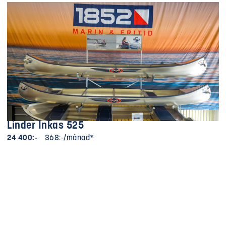
Linder Inkas 525
24 400:-
368:-/månad*