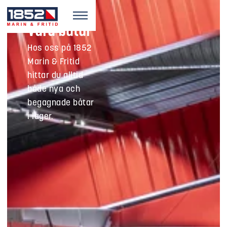
Våra båtar
Hos oss på 1852
Marin & Fritid
hittar du alltid
både nya och
begagnade båtar
i lager.