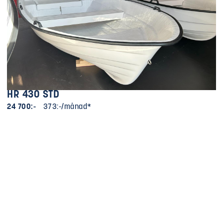
HR 430 STD
24 700:-
373:-/månad*