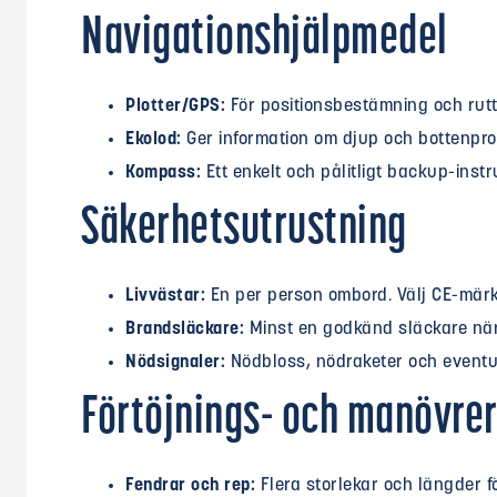
Navigationshjälpmedel
Plotter/GPS:
För positionsbestämning och rutt
Ekolod:
Ger information om djup och bottenprof
Kompass:
Ett enkelt och pålitligt backup-inst
Säkerhetsutrustning
Livvästar:
En per person ombord. Välj CE-märk
Brandsläckare:
Minst en godkänd släckare när
Nödsignaler:
Nödbloss, nödraketer och eventue
Förtöjnings- och manövre
Fendrar och rep:
Flera storlekar och längder f