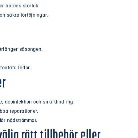
er båtens storlek.
h säkra förtöjningar.
örlänger säsongen.
entäta lådor.
er
, desinfektion och smärtlindring.
ba reparationer.
för nödströmmar.
lja rätt tillbehör eller