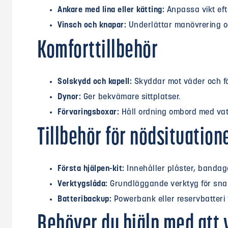
Ankare med lina eller kätting:
Anpassa vikt eft
Vinsch och knapar:
Underlättar manövrering oc
Komforttillbehör
Solskydd och kapell:
Skyddar mot väder och f
Dynor:
Ger bekvämare sittplatser.
Förvaringsboxar:
Håll ordning ombord med vatt
Tillbehör för nödsituation
Första hjälpen-kit:
Innehåller plåster, bandage
Verktygslåda:
Grundläggande verktyg för snab
Batteribackup:
Powerbank eller reservbatteri 
Behöver du hjälp med att vä