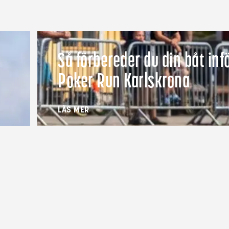
Så förbereder du din båt inf
Poker Run Karlskrona
LÄS MER