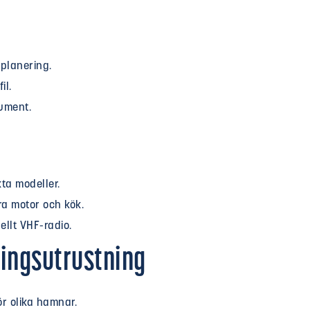
planering.
il.
rument.
ta modeller.
a motor och kök.
llt VHF-radio.
ringsutrustning
ör olika hamnar.