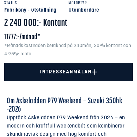
STATUS
MOTORTYP
Fabriksny - utställning
Utombordare
2 240 000:- Kontant
11777:-/månad*
*Månadskostnaden beräknad på 240mån, 20% kontant och
4.95% ränta.
INTRESSEANMÄLAN
Om Askeladden P79 Weekend – Suzuki 350hk
-2026
Upptäck Askeladden P79 Weekend från 2026 – en
modern och kraftfull weekendbåt som kombinerar
skandinavisk design med hög komfort och