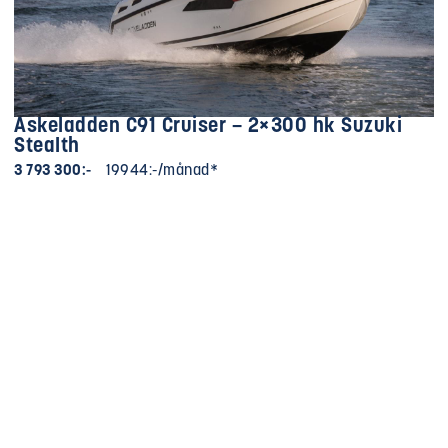
Askeladden C91 Cruiser – 2×300 hk Suzuki
Stealth
3 793 300:-
19944:-/månad*