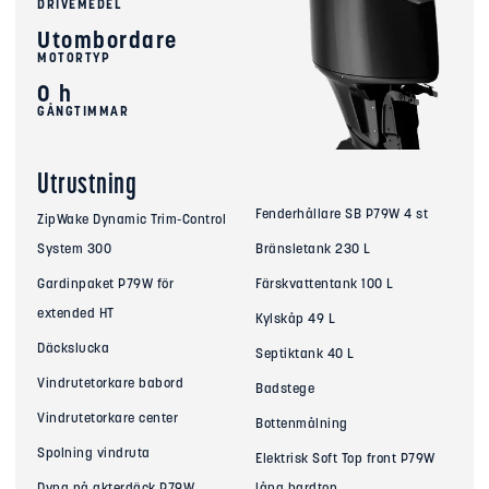
DRIVEMEDEL
Utombordare
MOTORTYP
0 h
GÅNGTIMMAR
Utrustning
Fenderhållare SB P79W 4 st
ZipWake Dynamic Trim-Control
System 300
Bränsletank 230 L
Gardinpaket P79W för
Färskvattentank 100 L
extended HT
Kylskåp 49 L
Däckslucka
Septiktank 40 L
Vindrutetorkare babord
Badstege
Vindrutetorkare center
Bottenmålning
Spolning vindruta
Elektrisk Soft Top front P79W