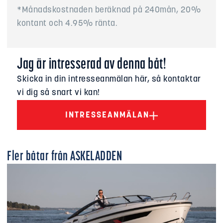
*Månadskostnaden beräknad på 240mån, 20%
kontant och 4.95% ränta.
Jag är intresserad av denna båt!
Skicka in din intresseanmälan här, så kontaktar
vi dig så snart vi kan!
INTRESSEANMÄLAN
Fler båtar från
ASKELADDEN