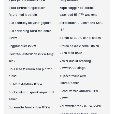
Dyna på akterdäck P79W
lång hardtop
Extra förbrukningsbatteri
Kapellväggar akterdäck
/start med laddrelä
extended HT P79 Weekend
LED courtsey belysningspaket
Askeladden C-Command Gen2
16''
LED belysning hard top akter
P79W
Airmar DT800 C och P serien
Bogpropeller P79W
Stereo paket P serie Fusion
RA70 med DAB+
Flexiteek akterdäck P79W Färg:
Teak
Power assist steering
P79W/P92S singel
Spis med 2 keramiska plattor
diesel
Kupévärmare 4Kw
Ebersprächer
Dusch akterdäck P79W
Diesel vattenvärmare 3KW
Däckspolning sjövattenpump P
P79W
serien
Varmvattentank P79W/P92S
Durkmatta front kabin P79W