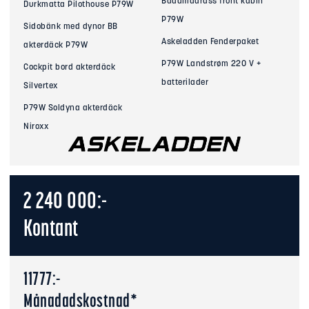
Bäddmadrass front kabin
Durkmatta Pilothouse P79W
P79W
Sidobänk med dynor BB
Askeladden Fenderpaket
akterdäck P79W
P79W Landstrøm 220 V +
Cockpit bord akterdäck
batterilader
Silvertex
P79W Soldyna akterdäck
Niroxx
2 240 000:-
Kontant
11777:-
Månadadskostnad*