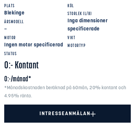
PLATS
KÖL
Blekinge
STORLEK (L/B)
Inga dimensioner
ÅRSMODELL
–
specificerade
MOTOR
VIKT
Ingen motor specificerad
MOTORTYP
STATUS
0:- Kontant
0:-/månad*
*Månadskostnaden beräknad på 60mån, 20% kontant och
4.95% ränta.
INTRESSEANMÄLAN