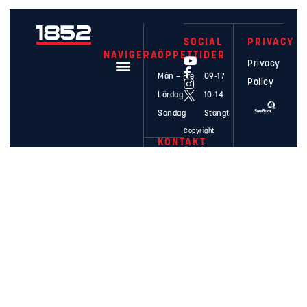
SOCIAL
PRIVACY
NAVIGERA
ÖPPETTIDER
Privacy
Mån – Fre
09-17
Policy
Lördag
10-14
Söndag
Stängt
Våra Båtar
Copyright
KONTAKT
Våra Båtmärken
© 2026
0455-
– 1852
Service
33 33
52
Båttillbehör
info@1852.se
Bryggor
HITTA
HIT
Båtmotorer
Blåportsgatan
Kunskap
16