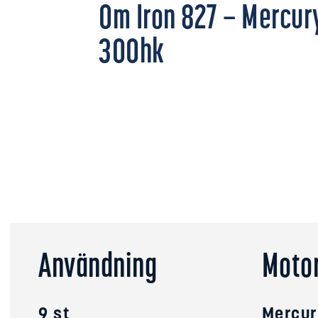
Om Iron 827 – Mercur
300hk
Användning
Moto
9 st
Mercur