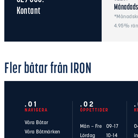
Månadads
Kontant
*Månadsko
4.95% rän
Fler båtar från
IRON
.01
.02
NAVIGERA
ÖPPETTIDER
K
Våra Båtar
Mån – Fre
09-17
0
Våra Båtmärken
Lördag
10-14
i