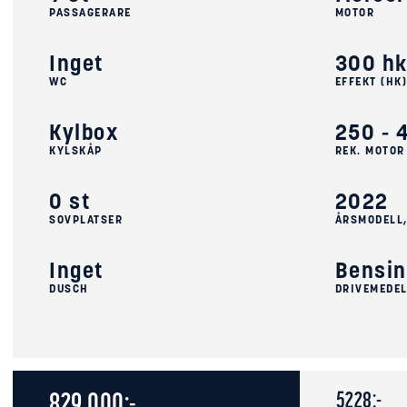
PASSAGERARE
MOTOR
Inget
300 h
WC
EFFEKT (HK
Kylbox
250 - 
KYLSKÅP
REK. MOTOR
0 st
2022
SOVPLATSER
ÅRSMODELL
Inget
Bensin
DUSCH
DRIVEMEDE
5228:-
829 000:-