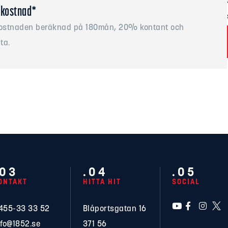
kostnad*
stnaden beräknad på 180mån, 20% kontant och
ta.
.03
.04
.05
ONTAKT
HITTA HIT
SOCIAL
455-33 33 52
Blåportsgatan 16
nfo@1852.se
371 56