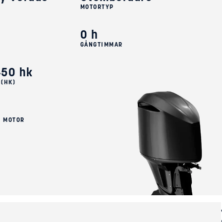
MOTORTYP
k
0 h
)
GÅNGTIMMAR
450 hk
 (HK)
, MOTOR
L