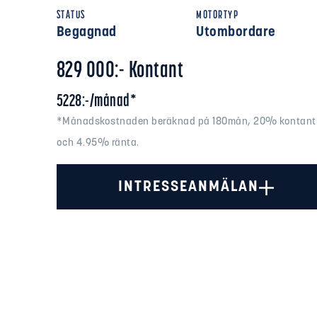
STATUS
MOTORTYP
Begagnad
Utombordare
829 000:- Kontant
5228:-/månad*
*Månadskostnaden beräknad på 180mån, 20% kontant
och 4.95% ränta.
INTRESSEANMÄLAN