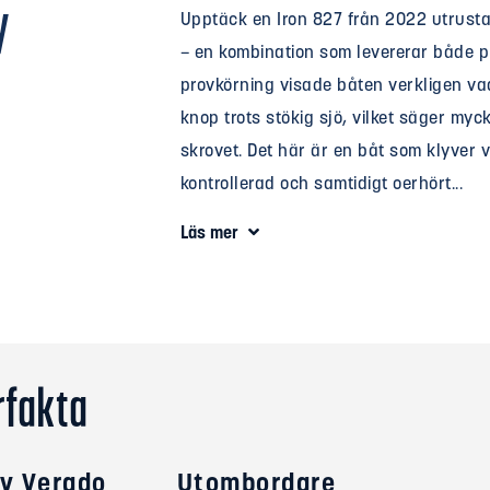
y
Upptäck en Iron 827 från 2022 utrusta
– en kombination som levererar både p
provkörning visade båten verkligen v
knop trots stökig sjö, vilket säger my
skrovet. Det här är en båt som klyver 
kontrollerad och samtidigt oerhört...
Läs mer
rfakta
y Verado
Utombordare