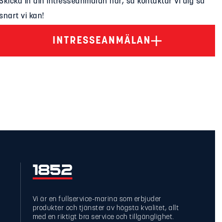
Skicka in din intresseanmälan här, så kontaktar vi dig så
snart vi kan!
INTRESSEANMÄLAN
Vi är en fullservice-marina som erbjuder
produkter och tjänster av högsta kvalitet, allt
med en riktigt bra service och tillgänglighet.