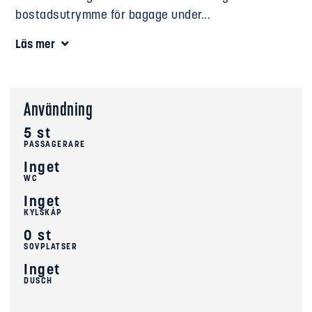
bostadsutrymme för bagage under...
Läs mer
Användning
5 st
PASSAGERARE
Inget
WC
Inget
KYLSKÅP
0 st
SOVPLATSER
Inget
DUSCH