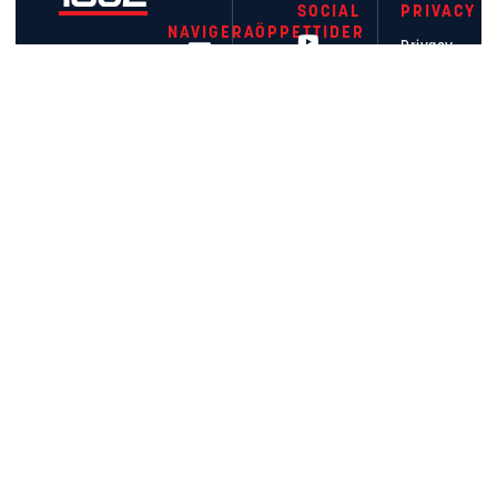
SOCIAL
PRIVACY
NAVIGERA
ÖPPETTIDER
Privacy
Mån – Fre
09-17
Policy
Lördag
10-14
Söndag
Stängt
Våra Båtar
Copyright
KONTAKT
Våra Båtmärken
© 2026
0455-
– 1852
Service
33 33
52
Båttillbehör
info@1852.se
Bryggor
HITTA
HIT
Båtmotorer
Blåportsgatan
Kunskap
16
371 56
Om 1852
Karlskrona