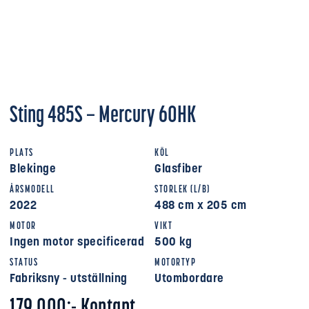
Sting 485S – Mercury 60HK
PLATS
KÖL
Blekinge
Glasfiber
ÅRSMODELL
STORLEK (L/B)
2022
488 cm x 205 cm
MOTOR
VIKT
Ingen motor specificerad
500 kg
STATUS
MOTORTYP
Fabriksny - utställning
Utombordare
179 000:- Kontant