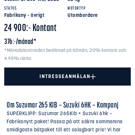
STATUS
MOTORTYP
Fabriksny - övrigt
Utombordare
24 900:- Kontant
376:-/månad*
*Månadskostnaden beräknad på 60mån, 20% kontant och
4.95% ränta.
INTRESSEANMÄLAN
Om Suzumar 265 KIB – Suzuki 6HK – Kampanj
SUPERKLIPP: Suzumar 265Kib + Suzuki 6hk –
Fabriksnytt paket! Passa på att säkra sommarens
smidigaste båtpaket till ett oslagbart pris! Vi har