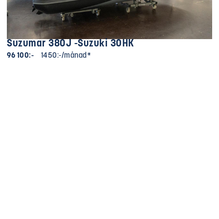
Suzumar 380J -Suzuki 30HK
96 100:-
1450:-/månad*