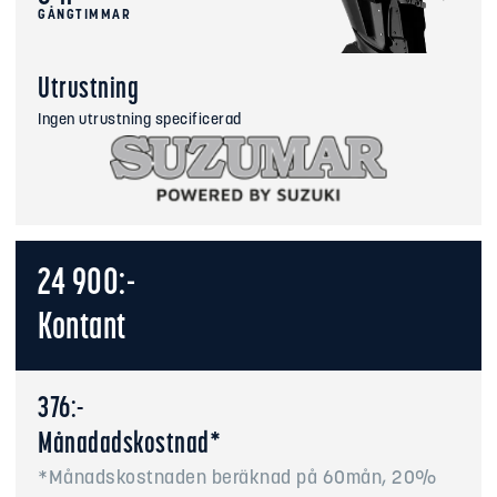
GÅNGTIMMAR
Utrustning
Ingen utrustning specificerad
24 900:-
Kontant
376:-
Månadadskostnad*
*Månadskostnaden beräknad på 60mån, 20%