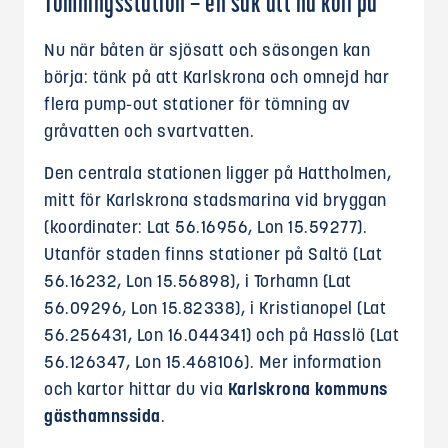
Tömningsstation – en sak att ha koll på
Nu när båten är sjösatt och säsongen kan
börja: tänk på att Karlskrona och omnejd har
flera pump-out stationer för tömning av
gråvatten och svartvatten.
Den centrala stationen ligger på Hattholmen,
mitt för Karlskrona stadsmarina vid bryggan
(koordinater: Lat 56.16956, Lon 15.59277).
Utanför staden finns stationer på Saltö (Lat
56.16232, Lon 15.56898), i Torhamn (Lat
56.09296, Lon 15.82338), i Kristianopel (Lat
56.256431, Lon 16.044341) och på Hasslö (Lat
56.126347, Lon 15.468106). Mer information
och kartor hittar du via
Karlskrona kommuns
gästhamnssida
.