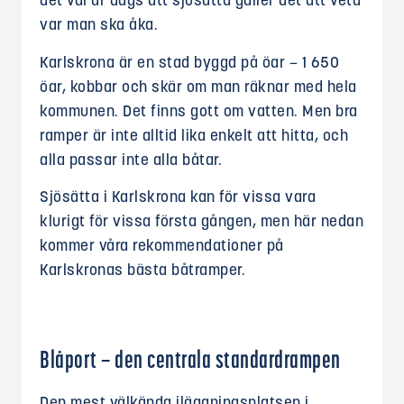
det väl är dags att sjösätta gäller det att veta
var man ska åka.
Karlskrona är en stad byggd på öar – 1 650
öar, kobbar och skär om man räknar med hela
kommunen. Det finns gott om vatten. Men bra
ramper är inte alltid lika enkelt att hitta, och
alla passar inte alla båtar.
Sjösätta i Karlskrona kan för vissa vara
klurigt för vissa första gången, men här nedan
kommer våra rekommendationer på
Karlskronas bästa båtramper.
Blåport – den centrala standardrampen
Den mest välkända iläggningsplatsen i