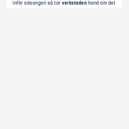
inför säsongen så tar
verkstaden
hand om det
med auktoriserad Suzuki-service och
kompetens för de flesta motormärken.
Behöver du hjälp med sjösättning, service
eller bara veta vad vi har i lager?
Hör av dig
till oss på
1852.se
, ring
0455-33 33 52
. Vi
hjälper gärna!
Vill du också få ett enkelt båtliv?
KONTAKTA OSS SÅ BERÄTTAR VI MER!