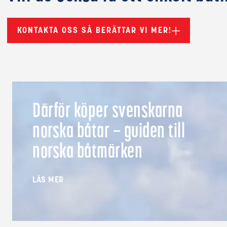
KONTAKTA OSS SÅ BERÄTTAR VI MER!
Därför köper svenskarna
norska båtar – guiden till
norska båtmärken
LÄS MER