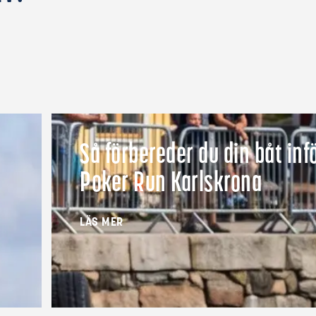
Så förbereder du din båt inf
Poker Run Karlskrona
LÄS MER