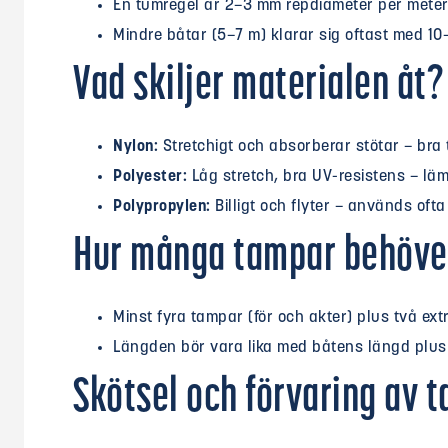
En tumregel är 2–3 mm repdiameter per meter
Mindre båtar (5–7 m) klarar sig oftast med 10
Vad skiljer materialen åt?
Nylon:
Stretchigt och absorberar stötar – bra ti
Polyester:
Låg stretch, bra UV-resistens – lämp
Polypropylen:
Billigt och flyter – används ofta t
Hur många tampar behöve
Minst fyra tampar (för och akter) plus två extr
Längden bör vara lika med båtens längd plus 
Skötsel och förvaring av 