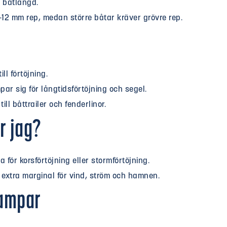
 båtlängd.
–12 mm rep, medan större båtar kräver grövre rep.
ll förtöjning.
ar sig för långtidsförtöjning och segel.
ill båttrailer och fenderlinor.
r jag?
a för korsförtöjning eller stormförtöjning.
extra marginal för vind, ström och hamnen.
tampar