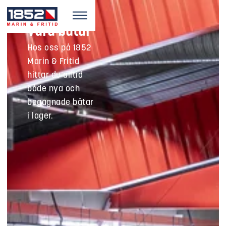
Våra båtar
Hos oss på 1852
Marin & Fritid
hittar du alltid
både nya och
begagnade båtar
i lager.