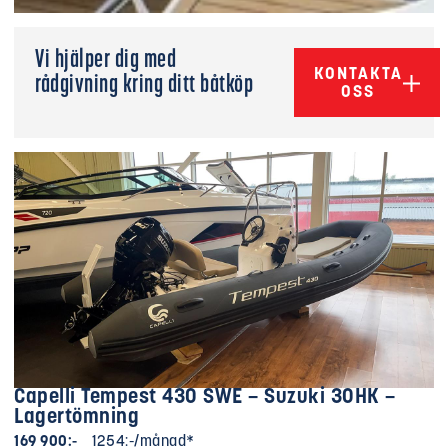
Vi hjälper dig med
KONTAKTA
rådgivning kring ditt båtköp
OSS
Capelli Tempest 430 SWE – Suzuki 30HK –
Lagertömning
169 900:-
1254:-/månad*